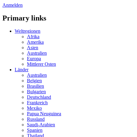
Anmelden
Primary links
Weltregionen
Afrika
Amerika
Asien
Australien
Europa
Mittlerer Osten
Länder
Australien
Belgien
Brasilien
Bulgarien
Deutschland
Frankreich
Mexiko
Papua Neuguinea
Russland
Saudi-Arabien
Spanien
Thailand