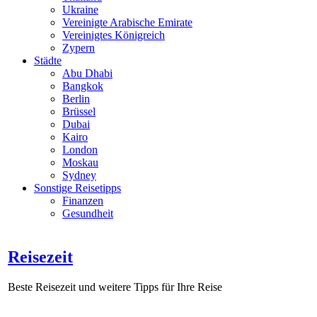
Ukraine
Vereinigte Arabische Emirate
Vereinigtes Königreich
Zypern
Städte
Abu Dhabi
Bangkok
Berlin
Brüssel
Dubai
Kairo
London
Moskau
Sydney
Sonstige Reisetipps
Finanzen
Gesundheit
Reisezeit
Beste Reisezeit und weitere Tipps für Ihre Reise