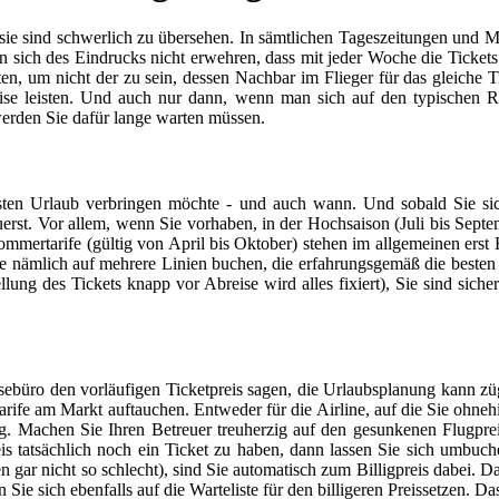
sie sind schwerlich zu übersehen. In sämtlichen Tageszeitungen und M
ich des Eindrucks nicht erwehren, dass mit jeder Woche die Tickets im
n, um nicht der zu sein, dessen Nachbar im Flieger für das gleiche Ti
weise leisten. Und auch nur dann, wenn man sich auf den typischen
rden Sie dafür lange warten müssen.
n Urlaub verbringen möchte - und auch wann. Und sobald Sie sich d
erst. Vor allem, wenn Sie vorhaben, in der Hochsaison (Juli bis Sept
 Sommertarife (gültig von April bis Oktober) stehen im allgemeinen erst 
 Sie nämlich auf mehrere Linien buchen, die erfahrungsgemäß die besten
llung des Tickets knapp vor Abreise wird alles fixiert), Sie sind sich
isebüro den vorläufigen Ticketpreis sagen, die Urlaubsplanung kann z
arife am Markt auftauchen. Entweder für die Airline, auf die Sie ohne
 Machen Sie Ihren Betreuer treuherzig auf den gesunkenen Flugpreis 
is tatsächlich noch ein Ticket zu haben, dann lassen Sie sich umbuche
en gar nicht so schlecht), sind Sie automatisch zum Billigpreis dabei. D
Sie sich ebenfalls auf die Warteliste für den billigeren Preissetzen. Das