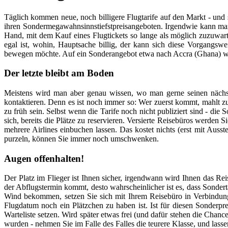
Täglich kommen neue, noch billigere Flugtarife auf den Markt - und 
ihren Sondermegawahnsinnstiefstpreisangeboten. Irgendwie kann man s
Hand, mit dem Kauf eines Flugtickets so lange als möglich zuzuwarte
egal ist, wohin, Hauptsache billig, der kann sich diese Vorgangs
bewegen möchte. Auf ein Sonderangebot etwa nach Accra (Ghana) we
Der letzte bleibt am Boden
Meistens wird man aber genau wissen, wo man gerne seinen nächste
kontaktieren. Denn es ist noch immer so: Wer zuerst kommt, mahlt zu
zu früh sein. Selbst wenn die Tarife noch nicht publiziert sind - die
sich, bereits die Plätze zu reservieren. Versierte Reisebüros werden
mehrere Airlines einbuchen lassen. Das kostet nichts (erst mit Ausste
purzeln, können Sie immer noch umschwenken.
Augen offenhalten!
Der Platz im Flieger ist Ihnen sicher, irgendwann wird Ihnen das Re
der Abflugstermin kommt, desto wahrscheinlicher ist es, dass Sondert
Wind bekommen, setzen Sie sich mit Ihrem Reisebüro in Verbindung.
Flugdatum noch ein Plätzchen zu haben ist. Ist für diesen Sonderpre
Warteliste setzen. Wird später etwas frei (und dafür stehen die Chanc
wurden - nehmen Sie im Falle des Falles die teurere Klasse, und lassen 