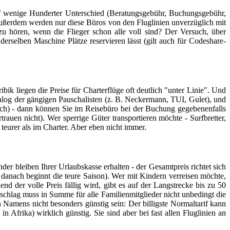
auf wenige Hunderter Unterschied (Beratungsgebühr, Buchungsgebühr,
. Außerdem werden nur diese Büros von den Fluglinien unverzüglich mit
 zu hören, wenn die Flieger schon alle voll sind? Der Versuch, über
rselben Maschine Plätze reservieren lässt (gilt auch für Codeshare-
ik liegen die Preise für Charterflüge oft deutlich "unter Linie". Und
alog der gängigen Pauschalisten (z. B. Neckermann, TUI, Gulet), und
lich) - dann können Sie im Reisebüro bei der Buchung gegebenenfalls
auen nicht). Wer sperrige Güter transportieren möchte - Surfbretter,
 teurer als im Charter. Aber eben nicht immer.
er bleiben Ihrer Urlaubskasse erhalten - der Gesamtpreis richtet sich
 danach beginnt die teure Saison). Wer mit Kindern verreisen möchte,
 der volle Preis fällig wird, gibt es auf der Langstrecke bis zu 50
schlag muss in Summe für alle Familienmitglieder nicht unbedingt die
Namens nicht besonders günstig sein: Der billigste Normaltarif kann
 Afrika) wirklich günstig. Sie sind aber bei fast allen Fluglinien an