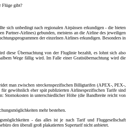
 Flüge gibt?
lte sich unbedingt nach regionalen Airpässen erkundigen - die bieten
en Partner-Airlines) gebunden, meistens an die Airline des jeweiligen
nachtungsprogrammen der einzelnen Airlines erkundigen. Besonders in
d diese Übernachtung von der Fluglinie bezahlt, es lohnt sich also
albem Wege fällig wird. Im Falle einer Gratisübernachtung wird die
cheidet man zwischen streckenspezifischen Billigtarifen (APEX-, PEX-,
für gewöhnlich eher spät publizierten Airlinespezifischen Tarife sind
en: Stornokosten in unterschiedlicher Höhe (die Bandbreite reicht von
mbuchungsmöglichkeiten mehr bestehen.
möglichkeiten - das alles ist je nach Tarif und Fluggesellschaft
büro den überall groß plakatierten Supertarif nicht anbietet.