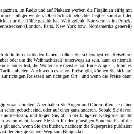
agazinen, im Radio und auf Plakaten werben die Fluglinien eifrig mit
mer billiger werden. Oberflächlich betrachtet liegt es somit auf der
cket nur die Hälfte gezahlt hat. Weit gefehlt. Nur wem es im Prinzip
 Rennstrecken (London, Paris, New York bzw. Nordamerika generell)
efinitiv entschieden haben, sollten Sie schleunigst ein Reisebüro
ember oder um die Weihnachtszeit) unterwegs zu sein, kann es niemals
Ende Jänner fest, die Wintertarife meist schon Ende August -, lohnt es
 Tarife anbieten. Auch wenn es schon Preise gibt, können Sie sich auf
er zur richtigen Reisezeit am richtigen Ort - und wenn die Preise dann
ügig voranschreiten. Aber halten Sie Augen und Ohren offen. Je näher
hin schon gebucht sind, oder auf einer ganz anderen. Sobald Sie davon
aufmerksam, und fragen Sie, ob in der billigeren Kategorie für Ihr
n -wenn nicht, lassen Sie sich für den günstigen Sondertarif auf die
as gilt auch, wenn Sie erst buchen, nachdem die Superpreise publiziert
 ist der einzige sichere Weg zum Billigticket.