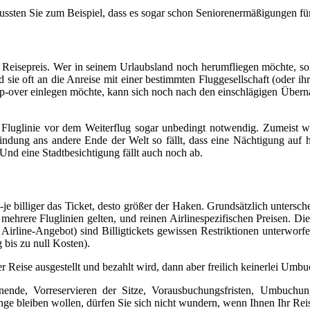
ussten Sie zum Beispiel, dass es sogar schon Seniorenermäßigungen für
n Reisepreis. Wer in seinem Urlaubsland noch herumfliegen möchte, sol
 sie oft an die Anreise mit einer bestimmten Fluggesellschaft (oder ihr
Stop-over einlegen möchte, kann sich noch nach den einschlägigen Über
Fluglinie vor dem Weiterflug sogar unbedingt notwendig. Zumeist wir
ndung ans andere Ende der Welt so fällt, dass eine Nächtigung auf h
Und eine Stadtbesichtigung fällt auch noch ab.
 -je billiger das Ticket, desto größer der Haken. Grundsätzlich unters
mehrere Fluglinien gelten, und reinen Airlinespezifischen Preisen. Die 
r Airline-Angebot) sind Billigtickets gewissen Restriktionen unterworf
bis zu null Kosten).
der Reise ausgestellt und bezahlt wird, dann aber freilich keinerlei U
nende, Vorreservieren der Sitze, Vorausbuchungsfristen, Umbuchungs
nge bleiben wollen, dürfen Sie sich nicht wundern, wenn Ihnen Ihr Reise