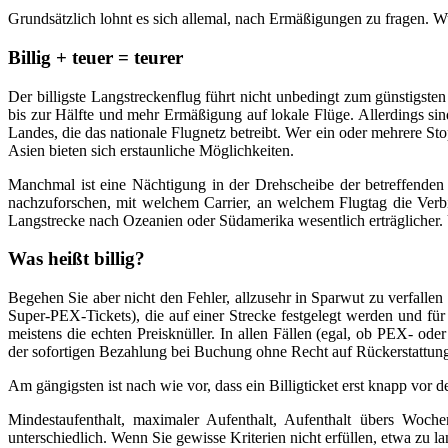
Grundsätzlich lohnt es sich allemal, nach Ermäßigungen zu fragen. W
Billig + teuer = teurer
Der billigste Langstreckenflug führt nicht unbedingt zum günstigste
bis zur Hälfte und mehr Ermäßigung auf lokale Flüge. Allerdings sind
Landes, die das nationale Flugnetz betreibt. Wer ein oder mehrere 
Asien bieten sich erstaunliche Möglichkeiten.
Manchmal ist eine Nächtigung in der Drehscheibe der betreffenden 
nachzuforschen, mit welchem Carrier, an welchem Flugtag die Verbi
Langstrecke nach Ozeanien oder Südamerika wesentlich erträglicher. 
Was heißt billig?
Begehen Sie aber nicht den Fehler, allzusehr in Sparwut zu verfallen
Super-PEX-Tickets), die auf einer Strecke festgelegt werden und für 
meistens die echten Preisknüller. In allen Fällen (egal, ob PEX- ode
der sofortigen Bezahlung bei Buchung ohne Recht auf Rückerstattung 
Am gängigsten ist nach wie vor, dass ein Billigticket erst knapp vor 
Mindestaufenthalt, maximaler Aufenthalt, Aufenthalt übers Woche
unterschiedlich. Wenn Sie gewisse Kriterien nicht erfüllen, etwa zu la