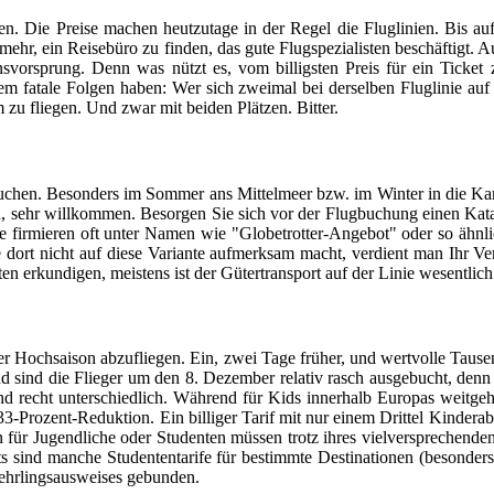
elen. Die Preise machen heutzutage in der Regel die Fluglinien. Bis 
ielmehr, ein Reisebüro zu finden, das gute Flugspezialisten beschäftigt
ionsvorsprung. Denn was nützt es, vom billigsten Preis für ein Ticket
fatale Folgen haben: Wer sich zweimal bei derselben Fluglinie auf de
 zu fliegen. Und zwar mit beiden Plätzen. Bitter.
uchen. Besonders im Sommer ans Mittelmeer bzw. im Winter in die Karib
n, sehr willkommen. Besorgen Sie sich vor der Flugbuchung einen Kat
ote firmieren oft unter Namen wie "Globetrotter-Angebot" oder so ähn
rt nicht auf diese Variante aufmerksam macht, verdient man Ihr Vertr
ten erkundigen, meistens ist der Gütertransport auf der Linie wesentlich
 Hochsaison abzufliegen. Ein, zwei Tage früher, und wertvolle Tausend
d sind die Flieger um den 8. Dezember relativ rasch ausgebucht, denn
recht unterschiedlich. Während für Kids innerhalb Europas weitgehend
3-Prozent-Reduktion. Ein billiger Tarif mit nur einem Drittel Kinderab
ür Jugendliche oder Studenten müssen trotz ihres vielversprechenden 
 sind manche Studententarife für bestimmte Destinationen (besonders in
 Lehrlingsausweises gebunden.