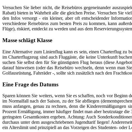
Versuchen Sie lieber nicht, die Reisebüros gegeneinander auszuspi
Rabatt) bieten in Wahrheit alle die gleichen Preise. Versuchen Sie v
den Infos versorgt - ein kleiner, aber oft entscheidender Informat
verschiedene Reisebüros zum besten Preis zu kommen, kann außerdem 
Flüge), riskiert, entdeckt zu werden und aus dem Reservierungssystem
Masse schlägt Klasse
Eine Alternative zum Linienflug kann es sein, einen Charterflug zu b
im Charterflugzeug sind auch Fluggäste, die keine Unterkunft buche
suchen Sie selbst den für Sie günstigsten Flug heraus (diese Angeb
darauf hinweisen (oder das Reisebüro wechseln, denn wenn man Sie do
Golfausrüstung, Fahrräder -, sollte sich zusätzlich nach den Frachtkos
Eine Frage des Datums
Sparen können Sie weiters, wenn Sie es schaffen, noch vor Beginn der
im Normalfall nach der Saison, zu der Sie abfliegen (dementsprechen
muss anfangen, genau zu rechnen, denn die Kinderermäßigungen sind 
Prozent Ermäßigung, immer häufiger findet man aber heutzutage die 3
geringsten Gesamtkosten ergeben. Achtung: Auch Sonderkonditionen f
durchaus unter dem ausgeschriebenen Jugendtarif liegen! Andererseits
ein Alterslimit und prinzipiell an das Vorzeigen des Studenten- oder